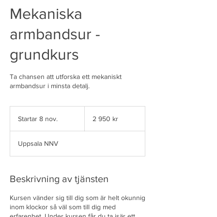
Mekaniska
armbandsur -
grundkurs
Ta chansen att utforska ett mekaniskt
armbandsur i minsta detalj.
2 950
svenska
Startar 8 nov.
S
2 950 kr
kronor
t
a
Uppsala NNV
r
t
a
r
Beskrivning av tjänsten
8
n
Kursen vänder sig till dig som är helt okunnig
o
inom klockor så väl som till dig med
v
erfarenhet. Under kursen får du ta isär ett