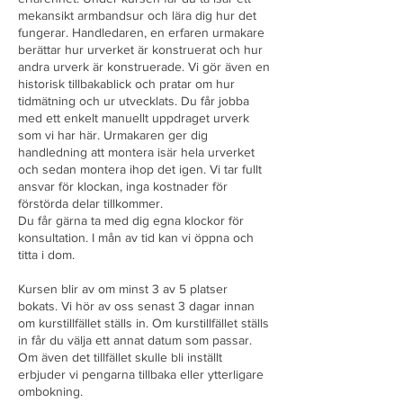
.
mekansikt armbandsur och lära dig hur det
fungerar. Handledaren, en erfaren urmakare
berättar hur urverket är konstruerat och hur
andra urverk är konstruerade. Vi gör även en
historisk tillbakablick och pratar om hur
tidmätning och ur utvecklats. Du får jobba
med ett enkelt manuellt uppdraget urverk
som vi har här. Urmakaren ger dig
handledning att montera isär hela urverket
och sedan montera ihop det igen. Vi tar fullt
ansvar för klockan, inga kostnader för
förstörda delar tillkommer.
Du får gärna ta med dig egna klockor för
konsultation. I mån av tid kan vi öppna och
titta i dom.
Kursen blir av om minst 3 av 5 platser
bokats. Vi hör av oss senast 3 dagar innan
om kurstillfället ställs in. Om kurstillfället ställs
in får du välja ett annat datum som passar.
Om även det tillfället skulle bli inställt
erbjuder vi pengarna tillbaka eller ytterligare
ombokning.