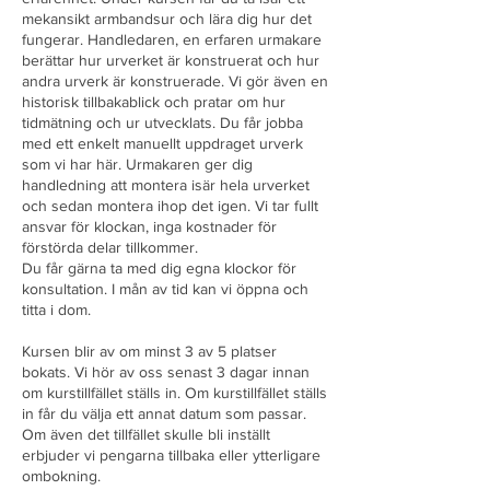
t
mekansikt armbandsur och lära dig hur det
.
fungerar. Handledaren, en erfaren urmakare
berättar hur urverket är konstruerat och hur
andra urverk är konstruerade. Vi gör även en
historisk tillbakablick och pratar om hur
tidmätning och ur utvecklats. Du får jobba
med ett enkelt manuellt uppdraget urverk
som vi har här. Urmakaren ger dig
handledning att montera isär hela urverket
och sedan montera ihop det igen. Vi tar fullt
ansvar för klockan, inga kostnader för
förstörda delar tillkommer.
Du får gärna ta med dig egna klockor för
konsultation. I mån av tid kan vi öppna och
titta i dom.
Kursen blir av om minst 3 av 5 platser
bokats. Vi hör av oss senast 3 dagar innan
om kurstillfället ställs in. Om kurstillfället ställs
in får du välja ett annat datum som passar.
Om även det tillfället skulle bli inställt
erbjuder vi pengarna tillbaka eller ytterligare
ombokning.