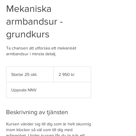
Mekaniska
armbandsur -
grundkurs
Ta chansen att utforska ett mekaniskt
armbandsur i minsta detalj.
2 950
svenska
Startar 25 okt.
S
2 950 kr
kronor
t
a
Uppsala NNV
r
t
a
r
Beskrivning av tjänsten
2
5
Kursen vänder sig till dig som är helt okunnig
o
inom klockor så väl som till dig med
k
erfarenhet. Under kursen får du ta isär ett