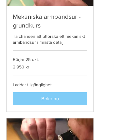
Mekaniska armbandsur -
grundkurs
Ta chansen att utforska ett mekaniskt
armbandsur i minsta detalj.
Börjar 25 okt.
2 950
2 950 kr
svenska
kronor
Laddar tillgänglighet...
Boka nu