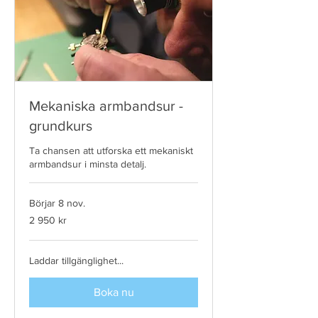
Mekaniska armbandsur -
grundkurs
Ta chansen att utforska ett mekaniskt
armbandsur i minsta detalj.
Börjar 8 nov.
2 950
2 950 kr
svenska
kronor
Laddar tillgänglighet...
Boka nu