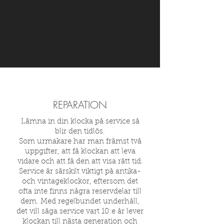
REPARATION
Lämna in din klocka på service så
blir den tidlös.
Som urmakare har man främst två
uppgifter, att få klockan att leva
vidare och att få den att visa rätt tid.
Service är särskilt viktigt på antika-
och vintageklockor, eftersom det
ofta inte finns några reservdelar till
dem. Med regelbundet underhåll,
det vill säga service vart 10:e år lever
klockan till nästa generation och