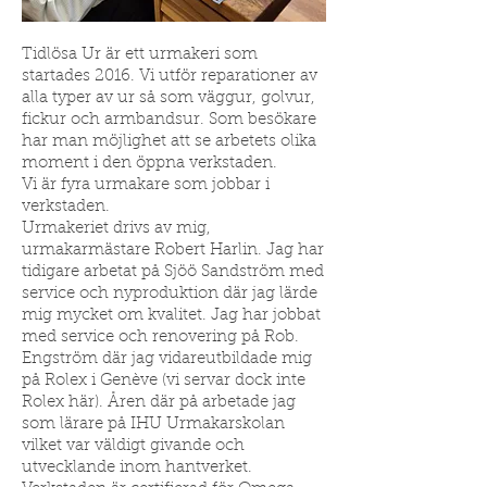
Tidlösa Ur är ett urmakeri som
startades 2016. Vi utför reparationer av
alla typer av ur så som väggur, golvur,
fickur och armbandsur. Som besökare
har man möjlighet att se arbetets olika
moment i den öppna verkstaden.
Vi är fyra urmakare som jobbar i
verkstaden.
Urmakeriet drivs av mig,
urmakarmästare Robert Harlin. Jag har
tidigare arbetat på Sjöö Sandström med
service och nyproduktion där jag lärde
mig mycket om kvalitet. Jag har jobbat
med service och renovering på Rob.
Engström där jag vidareutbildade mig
på Rolex i Genève (vi servar dock inte
Rolex här). Åren där på arbetade jag
som lärare på IHU Urmakarskolan
vilket var väldigt givande och
utvecklande inom hantverket.