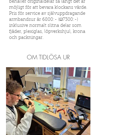
behåller originaldelar så långt det är
möjligt för att bevara klockans värde.
Pris för service av självuppdragande
armbandsur är 6800:- (Ω7300:-)
inklusive normalt slitna delar som
fjäder, plexiglas, löpverkshjul, krona
och packningar.
OM TIDLÖSA UR