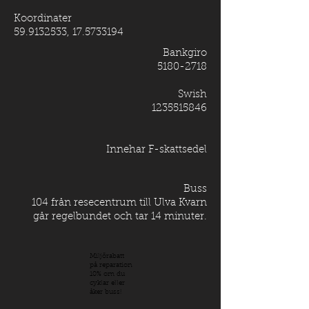
Koordinater
59.9132533
,
17.5733194
Bankgiro
5180-2718
Swish
1235515846
Innehar F-skattsedel
Buss
104 från resecentrum till Ulva Kvarn
går regelbundet och tar 14 minuter.
Miljörabatt
på reparation
10% om du
cyklar eller
åker buss!