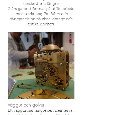
kanske ännu längre.
2 års garanti lämnas på utfört arbete
(med undantag för täthet och
gångprecision på vissa vintage och
antika klockor).
Väggur och golvur
Ett väggur har längre serviceintervall