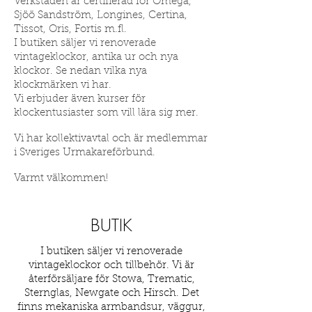
Verkstaden är certifierad för Omega,
Sjöö Sandström, Longines, Certina,
Tissot, Oris, Fortis m.fl.
I butiken säljer vi renoverade
vintageklockor, antika ur och nya
klockor. Se nedan vilka nya
klockmärken vi har.
Vi erbjuder även kurser för
klockentusiaster som vill lära sig mer.
Vi har kollektivavtal och är medlemmar
i Sveriges Urmakareförbund.
Varmt välkommen!
BUTIK
I butiken säljer vi renoverade
vintageklockor och tillbehör. Vi är
återförsäljare för Stowa, Trematic,
Sternglas, Newgate och Hirsch. Det
finns mekaniska armbandsur, väggur,