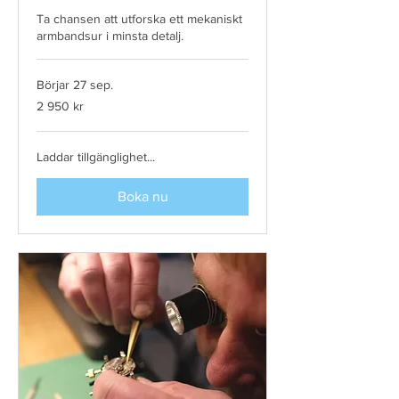
Ta chansen att utforska ett mekaniskt
armbandsur i minsta detalj.
Börjar 27 sep.
2 950
2 950 kr
svenska
kronor
Laddar tillgänglighet...
Boka nu