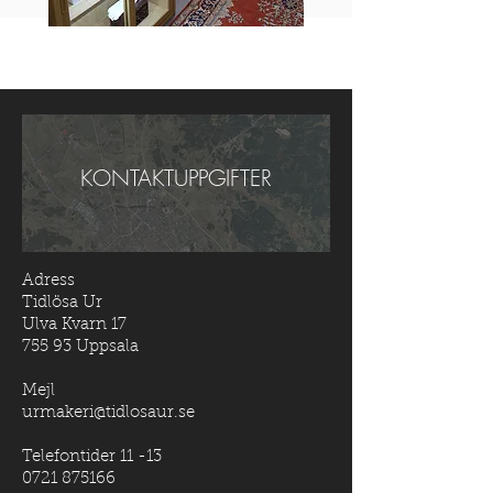
KONTAKTUPPGIFTER
Adress
Tidlösa Ur
Ulva Kvarn 17
755 93 Uppsala
Mejl
urmakeri@tidlosaur.se
Telefontider 11 -13
0721 875166