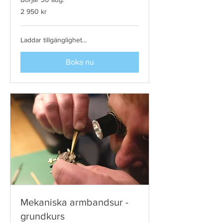
2 950
2 950 kr
svenska
kronor
Laddar tillgänglighet...
Boka nu
Mekaniska armbandsur -
grundkurs